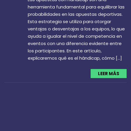
herramienta fundamental para equilibrar las
probabilidades en las apuestas deportivas.
Esta estrategia se utiliza para otorgar
ventajas o desventajas a los equipos, lo que
ayuda a igualar el nivel de competencia en
eventos con una diferencia evidente entre
los participantes. En este artículo,
explicaremos qué es el hándicap, cómo […]
LEER MÁS