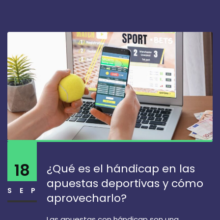
18
¿Qué es el hándicap en las
apuestas deportivas y cómo
SEP
aprovecharlo?
Las apuestas con hándicap son una